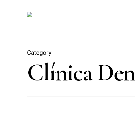
Skip
to
main
content
Category
Clínica Den