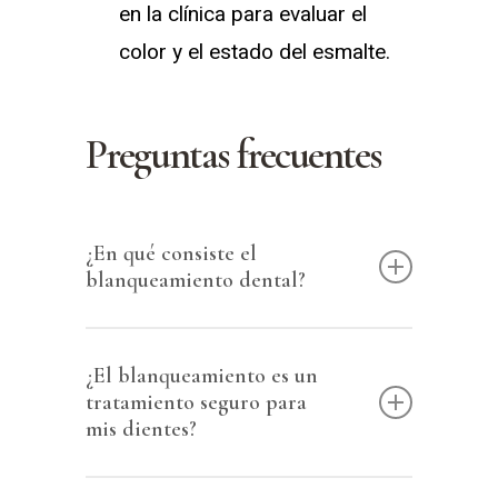
en la clínica para evaluar el
color y el estado del esmalte.
Preguntas frecuentes
¿En qué consiste el
blanqueamiento dental?
El blanqueamiento dental es un
¿El blanqueamiento es un
procedimiento dental muy eficaz e
tratamiento seguro para
indoloro que consiste en la
mis dientes?
aplicación clínica de un gel
Las técnicas avanzadas y los
oxidante sobre la superficie dental