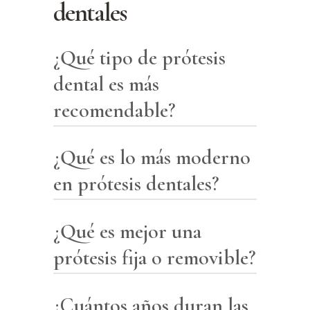
dentales
¿Qué tipo de prótesis
dental es más
recomendable?
¿Qué es lo más moderno
La elección del tipo de prótesis
dental más recomendable
en prótesis dentales?
depende de varios factores
individuales, incluyendo la
¿Qué es mejor una
Las innovaciones más
cantidad y ubicación de los
modernas en prótesis dentales
prótesis fija o removible?
dientes faltantes, la salud
incluyen prótesis soportadas
general de la boca y las encías,
por implantes para una
¿Cuántos años duran las
La elección entre una prótesis