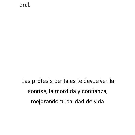
oral.
ESPECIALISTAS EN PRÓTESIS
DENTALES
Lo que te aportarán las
prótesis dentales
Las prótesis dentales te devuelven la
sonrisa, la mordida y confianza,
mejorando tu calidad de vida