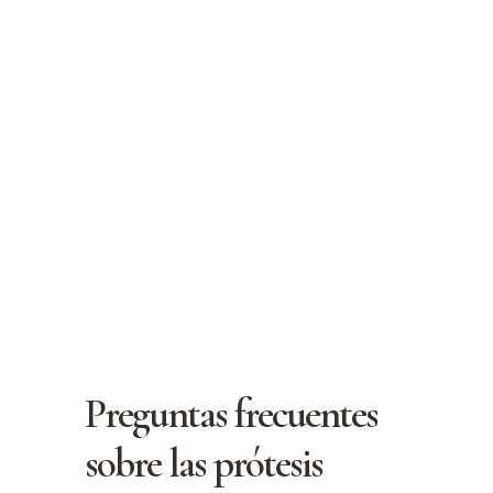
alineación correcta y la
distribución de la carga
masticatoria. Esto evita el
desgaste adicional de los
dientes naturales y mantiene la
integridad de la mandíbula y el
soporte óseo, contribuyendo a
la preservación de la estructura
facial a largo plazo.
Preguntas frecuentes
sobre las prótesis