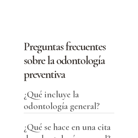
otros trastornos bucales,
facilitando tratamientos menos
invasivos y más efectivos.
Preguntas frecuentes
sobre la odontología
preventiva
¿Qué incluye la
odontología general?
¿Qué se hace en una cita
La odontología general incluye
servicios preventivos y