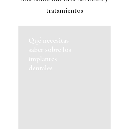
temprana y el tratamiento
tratamientos
oportuno de enfermedades
en sus etapas iniciales para
limitar su progresión.
Involucra procedimientos
Qué necesitas
saber sobre los
como empastes para caries
implantes
tempranas y tratamientos
dentales
periodontales para las
primeras señales de
enfermedad de las encías.
Prevención terciaria: Se
centra en restaurar la
función y estética de la
boca después de que se ha