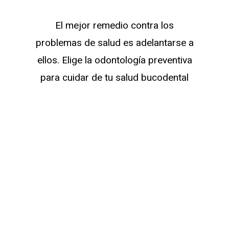
Beneficios de la
odontología general
El mejor remedio contra los
problemas de salud es adelantarse a
ellos. Elige la odontología preventiva
para cuidar de tu salud bucodental
Mantenimiento de la
salud bucodental
A través de limpiezas