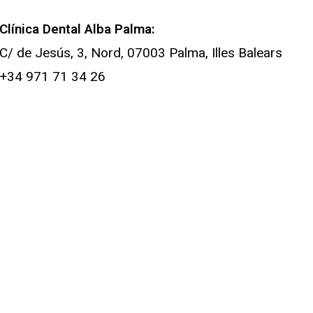
Clínica Dental Alba Palma:
C/ de Jesús, 3, Nord, 07003 Palma, Illes Balears
+34 971 71 34 26
📍 Cómo llegar
Clínica Dental Alba Porreres:
Plaça de la Vila, 10, 07260 Porreres, Illes Balears
+34 722 584 958‬
📍 Cómo llegar