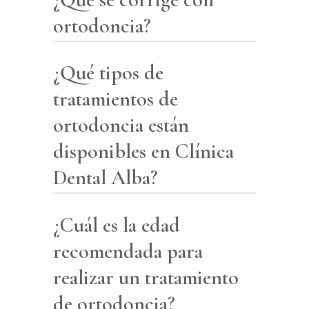
ortodoncia?
¿Qué tipos de
La ortodoncia corrige una
amplia gama de problemas
tratamientos de
dentales y faciales, incluyendo:
ortodoncia están
disponibles en Clínica
Maloclusiones:
como la
Dental Alba?
sobremordida, submordida,
y mordida cruzada.
¿Cuál es la edad
En Clínica Dental Alba,
Apiñamiento de dientes:
ofrecemos una variedad de
recomendada para
cuando hay poco espacio
opciones de ortodoncia,
realizar un tratamiento
en la mandíbula para todos
incluyendo
brackets
de ortodoncia?
los dientes.