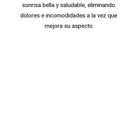
sonrisa bella y saludable, eliminando
dolores e incomodidades a la vez que
mejora su aspecto
Prevención de
desgaste anormal
Al corregir la alineación dental,
se distribuye de manera
uniforme la fuerza masticatoria