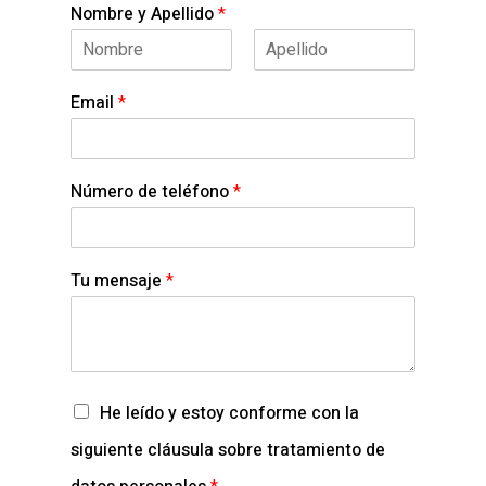
Nombre y Apellido
*
N
A
o
p
Email
*
m
e
b
l
r
l
e
i
d
Número de teléfono
*
o
s
Tu mensaje
*
C
He leído y estoy conforme con la
a
s
siguiente cláusula sobre tratamiento de
i