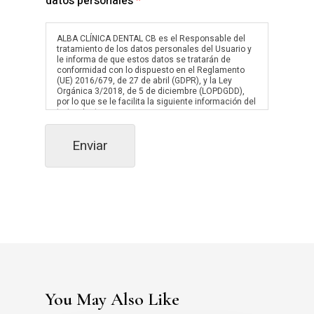
datos personales
*
l
l
a
ALBA CLÍNICA DENTAL CB es el Responsable del
s
tratamiento de los datos personales del Usuario y
d
le informa de que estos datos se tratarán de
conformidad con lo dispuesto en el Reglamento
e
(UE) 2016/679, de 27 de abril (GDPR), y la Ley
v
Orgánica 3/2018, de 5 de diciembre (LOPDGDD),
e
por lo que se le facilita la siguiente información del
tratamiento:
r
i
Fines y legitimación del tratamiento: mantener una
f
Enviar
relación comercial (por interés legítimo del
responsable, art. 6.1.f GDPR) y envío de
i
comunicaciones de productos o servicios (con el
c
consentimiento del interesado, art. 6.1.a GDPR).
a
Criterios de conservación de los datos: se
c
conservarán durante no más tiempo del necesario
i
para mantener el fin del tratamiento o existan
ó
prescripciones legales que dictaminen su
custodia y cuando ya no sea necesario para ello,
n
se suprimirán con medidas de seguridad
*
adecuadas para garantizar la anonimización de
los datos o la destrucción total de los mismos.
Comunicación de los datos: no se comunicarán
You May Also Like
los datos a terceros, salvo obligación legal.