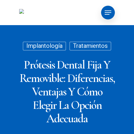
Skip
Menu
to
main
content
Implantología
Tratamientos
Prótesis Dental Fija Y
Removible: Diferencias,
Ventajas Y Cómo
Elegir La Opción
Adecuada