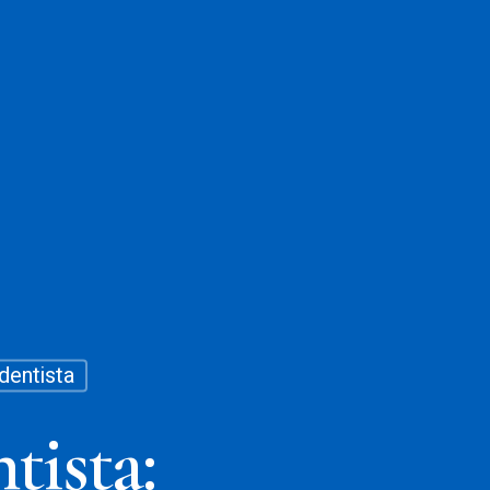
dentista
tista: